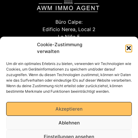
Büro Calpe:
Edificio Nerea, Local 2
La Niña 5
03710 Calpe (Alicante)
Cookie-Zustimmung
verwalten
Um dir ein optimales Erlebnis zu bieten, verwenden wir Technologien wie
info@awm-agent.com
Cookies, um Geräteinformationen zu speichern und/oder darauf
zuzugreifen. Wenn du diesen Technologien zustimmst, können wir Daten
kontakt
wie das Surfverhalten oder eindeutige IDs auf dieser Website verarbeiten.
Wenn du deine Zustimmung nicht erteilst oder zurückziehst, können
bestimmte Merkmale und Funktionen beeinträchtigt werden.
Datenschutzerklärung
Akzeptieren
Ablehnen
Impressum
Einstellungen ansehen
AGB