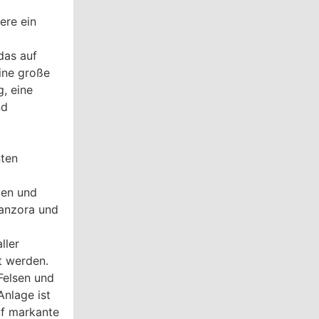
ere ein
das auf
eine große
g, eine
nd
nten
ten und
manzora und
ller
t werden.
 Felsen und
Anlage ist
uf markante