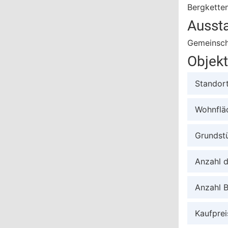
Bergketten
Ausst
Gemeinscha
Objek
Standor
Wohnflä
Grundst
Anzahl 
Anzahl 
Kaufprei