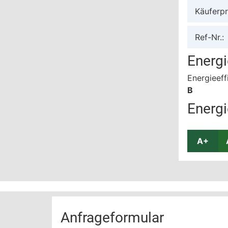
Käuferpr
Ref-Nr.:
Energ
Energieeff
B
Energi
A+
Anfrageformular