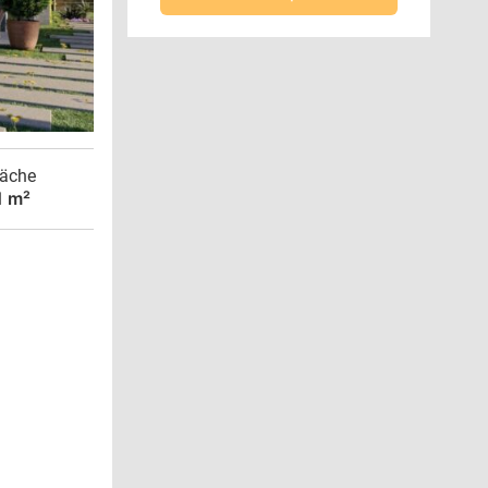
äche
1 m²