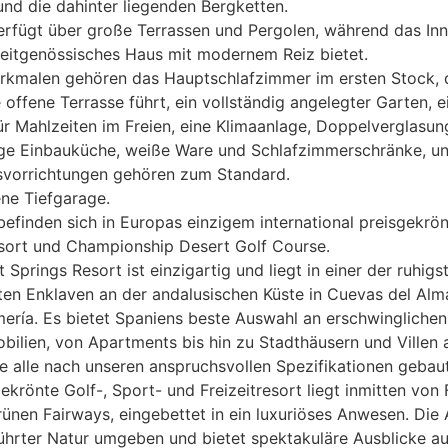
und die dahinter liegenden Bergketten.
verfügt über große Terrassen und Pergolen, während das Inn
 zeitgenössisches Haus mit modernem Reiz bietet.
rkmalen gehören das Hauptschlafzimmer im ersten Stock, 
 offene Terrasse führt, ein vollständig angelegter Garten, 
ür Mahlzeiten im Freien, eine Klimaanlage, Doppelverglasun
ge Einbauküche, weiße Ware und Schlafzimmerschränke, u
tsvorrichtungen gehören zum Standard.
ne Tiefgarage.
 befinden sich in Europas einzigem international preisgekrö
esort und Championship Desert Golf Course.
 Springs Resort ist einzigartig und liegt in einer der ruhigs
ten Enklaven an der andalusischen Küste in Cuevas del Al
mería. Es bietet Spaniens beste Auswahl an erschwinglichen
ilien, von Apartments bis hin zu Stadthäusern und Villen a
e alle nach unseren anspruchsvollen Spezifikationen gebau
ekrönte Golf-, Sport- und Freizeitresort liegt inmitten von
nen Fairways, eingebettet in ein luxuriöses Anwesen. Die 
ührter Natur umgeben und bietet spektakuläre Ausblicke a