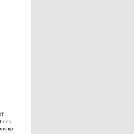
RT
d des
onship-