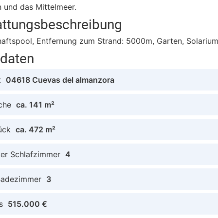
 und das Mittelmeer.
attungsbeschreibung
ftspool, Entfernung zum Strand: 5000m, Garten, Solarium,
tdaten
t
04618 Cuevas del almanzora
che
ca. 141 m²
ück
ca. 472 m²
der Schlafzimmer
4
Badezimmer
3
s
515.000 €