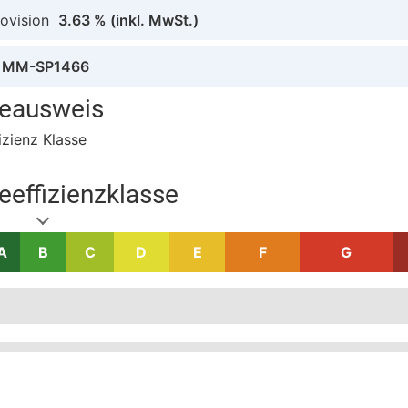
ovision
3.63 %
(inkl. MwSt.)
MM-SP1466
ieausweis
izienz Klasse
eeffizienzklasse
A
B
C
D
E
F
G