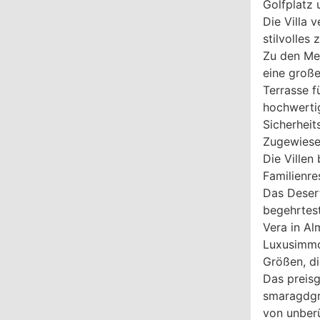
Golfplatz 
Die Villa 
stilvolles
Zu den Me
eine große
Terrasse f
hochwerti
Sicherhei
Zugewiese
Die Villen
Familienr
Das Desert
begehrtes
Vera in Al
Luxusimmob
Größen, di
Das preisg
smaragdgrü
von unber