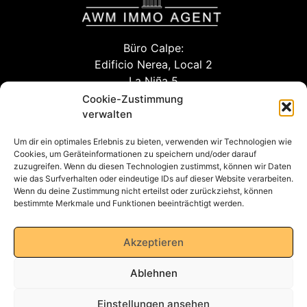
Büro Calpe:
Edificio Nerea, Local 2
La Niña 5
03710 Calpe (Alicante)
Cookie-Zustimmung
verwalten
Um dir ein optimales Erlebnis zu bieten, verwenden wir Technologien wie
info@awm-agent.com
Cookies, um Geräteinformationen zu speichern und/oder darauf
zuzugreifen. Wenn du diesen Technologien zustimmst, können wir Daten
kontakt
wie das Surfverhalten oder eindeutige IDs auf dieser Website verarbeiten.
Wenn du deine Zustimmung nicht erteilst oder zurückziehst, können
bestimmte Merkmale und Funktionen beeinträchtigt werden.
Datenschutzerklärung
Akzeptieren
Ablehnen
Impressum
Einstellungen ansehen
AGB