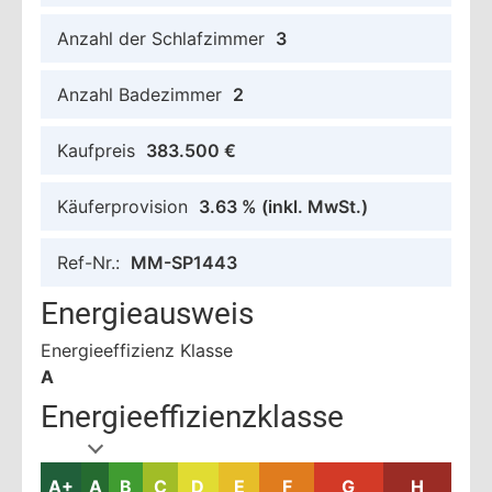
Anzahl der Schlafzimmer
3
Anzahl Badezimmer
2
Kaufpreis
383.500 €
Käuferprovision
3.63 %
(inkl. MwSt.)
Ref-Nr.:
MM-SP1443
Energieausweis
Energieeffizienz Klasse
A
Energieeffizienzklasse
A+
A
B
C
D
E
F
G
H