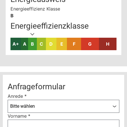
Energieeffizienz Klasse
B
Energieeffizienzklasse
A+
A
B
C
D
E
F
G
H
Anfrageformular
Anrede
*
Bitte wählen
Vorname
*