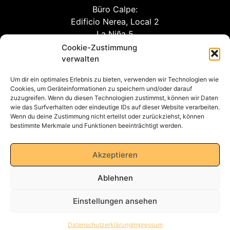
Büro Calpe:
Edificio Nerea, Local 2
La Niña 5
03710 Calpe (Alicante)
Cookie-Zustimmung
verwalten
Um dir ein optimales Erlebnis zu bieten, verwenden wir Technologien wie
info@awm-agent.com
Cookies, um Geräteinformationen zu speichern und/oder darauf
zuzugreifen. Wenn du diesen Technologien zustimmst, können wir Daten
kontakt
wie das Surfverhalten oder eindeutige IDs auf dieser Website verarbeiten.
Wenn du deine Zustimmung nicht erteilst oder zurückziehst, können
bestimmte Merkmale und Funktionen beeinträchtigt werden.
Datenschutzerklärung
Akzeptieren
Ablehnen
Impressum
Einstellungen ansehen
AGB
Datenschutzerklärung
Impressum