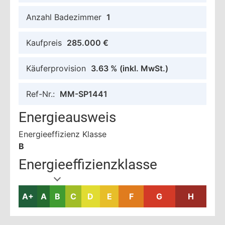
Anzahl Badezimmer
1
Kaufpreis
285.000 €
Käuferprovision
3.63 %
(inkl. MwSt.)
Ref-Nr.:
MM-SP1441
Energieausweis
Energieeffizienz Klasse
B
Energieeffizienzklasse
A+
A
B
C
D
E
F
G
H