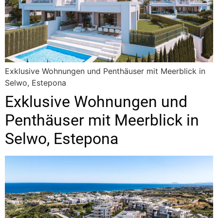
Exklusive Wohnungen und Penthäuser mit Meerblick in
Selwo, Estepona
Exklusive Wohnungen und
Penthäuser mit Meerblick in
Selwo, Estepona