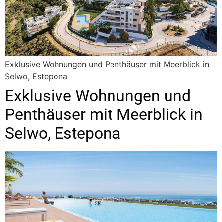
Exklusive Wohnungen und Penthäuser mit Meerblick in
Selwo, Estepona
Exklusive Wohnungen und
Penthäuser mit Meerblick in
Selwo, Estepona