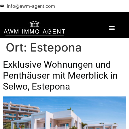
info@awm-agent.com
Ort:
Estepona
Exklusive Wohnungen und
Penthäuser mit Meerblick in
Selwo, Estepona