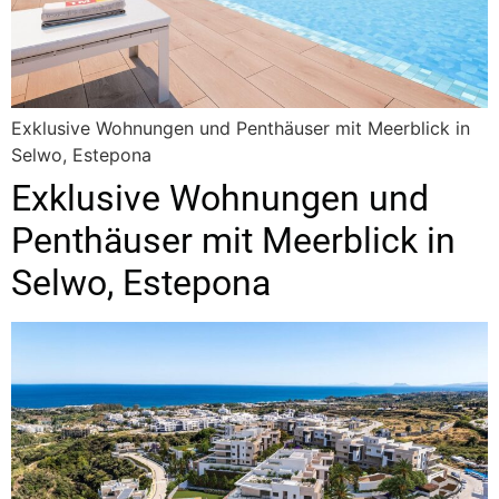
Exklusive Wohnungen und Penthäuser mit Meerblick in
Selwo, Estepona
Exklusive Wohnungen und
Penthäuser mit Meerblick in
Selwo, Estepona