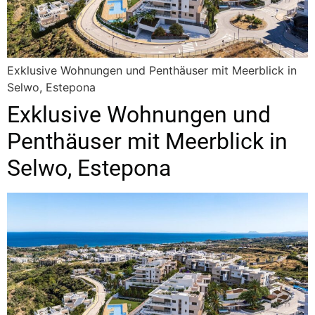
Exklusive Wohnungen und Penthäuser mit Meerblick in
Selwo, Estepona
Exklusive Wohnungen und
Penthäuser mit Meerblick in
Selwo, Estepona