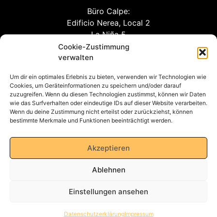
Büro Calpe:
Edificio Nerea, Local 2
La Niña 5
03710 Calpe (Alicante)
Cookie-Zustimmung
verwalten
Um dir ein optimales Erlebnis zu bieten, verwenden wir Technologien wie
info@awm-agent.com
Cookies, um Geräteinformationen zu speichern und/oder darauf
zuzugreifen. Wenn du diesen Technologien zustimmst, können wir Daten
kontakt
wie das Surfverhalten oder eindeutige IDs auf dieser Website verarbeiten.
Wenn du deine Zustimmung nicht erteilst oder zurückziehst, können
bestimmte Merkmale und Funktionen beeinträchtigt werden.
Datenschutzerklärung
Akzeptieren
Ablehnen
Impressum
Einstellungen ansehen
AGB
Datenschutzerklärung
Impressum