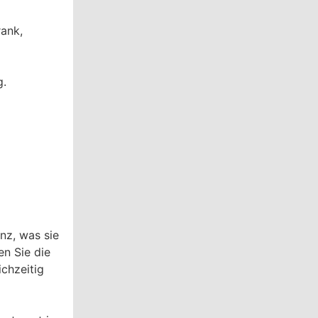
ank,
g.
nz, was sie
en Sie die
ichzeitig