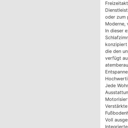
Freizeitak
Dienstleis
oder zum 
Moderne, 
In dieser 
Schlafzim
konzipiert
die den u
verfügt a
atemberau
Entspannen
Hochwerti
Jede Wohn
Ausstattu
Motorisier
Verstärkte
Fußbodenh
Voll ausg
Integriert