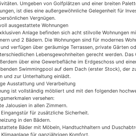
tivitäten. Umgeben von Golfplätzen und einer breiten Palet
tungen, ist dies eine außergewöhnliche Gelegenheit für Inve
persönlichen Vergnügen.
voll ausgestattete Wohnungen
exklusiven Anlage befinden sich acht stilvolle Wohnungen mi
mern und 2 Bädern. Die Wohnungen sind für modernes Woh
 und verfügen über geräumige Terrassen, private Gärten od
nterschiedlichen Lebensgewohnheiten gerecht werden. Das
ußerdem über eine Gewerbefläche im Erdgeschoss und eine
benden Swimmingpool auf dem Dach (erster Stock), der 
 und zur Unterhaltung einlädt.
ge Ausstattung und Verarbeitung
ung ist vollständig möbliert und mit den folgenden hochw
ngsmerkmalen versehen:
te Jalousien in allen Zimmern.
 Eingangstür für zusätzliche Sicherheit.
eizung in den Bädern.
estattete Bäder mit Möbeln, Handtuchhaltern und Duschabt
e Klimaanlage für ganzjährigen Komfort.