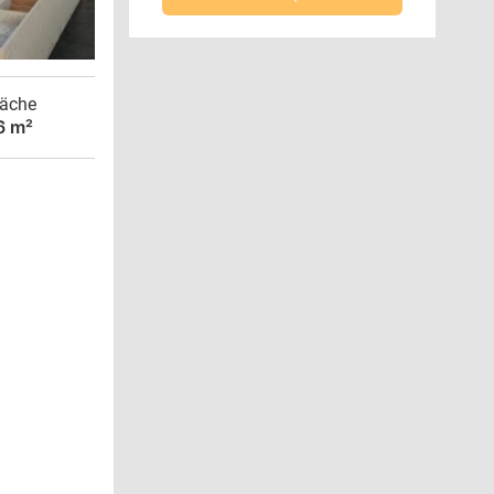
äche
6 m²