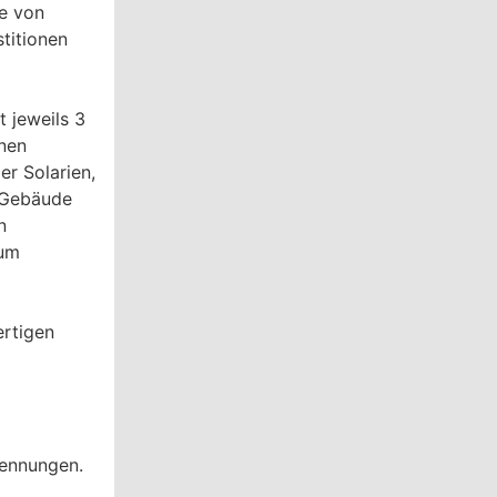
te von
stitionen
t jeweils 3
nen
er Solarien,
 Gebäude
n
zum
ertigen
rennungen.