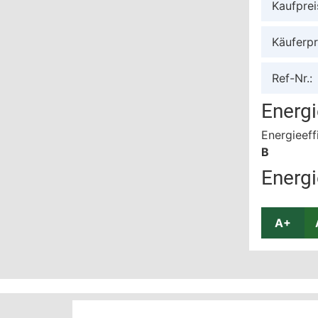
Kaufprei
Käuferpr
Ref-Nr.:
Energ
Energieeff
B
Energi
A+