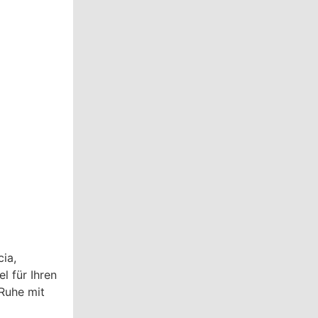
ia,
l für Ihren
Ruhe mit