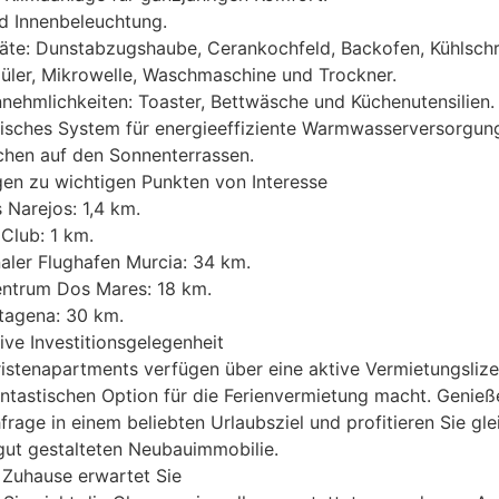
d Innenbeleuchtung.
äte: Dunstabzugshaube, Cerankochfeld, Backofen, Kühlschr
üler, Mikrowelle, Waschmaschine und Trockner.
nehmlichkeiten: Toaster, Bettwäsche und Küchenutensilien.
isches System für energieeffiziente Warmwasserversorgun
hen auf den Sonnenterrassen.
en zu wichtigen Punkten von Interesse
 Narejos: 1,4 km.
Club: 1 km.
naler Flughafen Murcia: 34 km.
entrum Dos Mares: 18 km.
tagena: 30 km.
tive Investitionsgelegenheit
istenapartments verfügen über eine aktive Vermietungslize
antastischen Option für die Ferienvermietung macht. Genieß
rage in einem beliebten Urlaubsziel und profitieren Sie gle
gut gestalteten Neubauimmobilie.
s Zuhause erwartet Sie