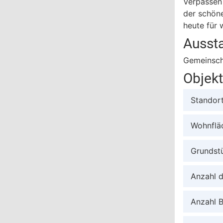
Verpassen 
der schöne
heute für 
Ausst
Gemeinsch
Objek
Standor
Wohnflä
Grundst
Anzahl 
Anzahl 