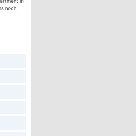
partment in
ns noch
,