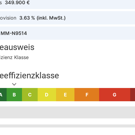
s
349.900 €
ovision
3.63 %
(inkl. MwSt.)
MM-N9514
ieausweis
izienz Klasse
eeffizienzklasse
A
B
C
D
E
F
G