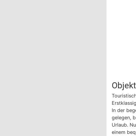
Objek
Touristisc
Erstklassi
In der beg
gelegen, b
Urlaub. Nu
einem beq