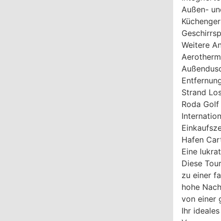
Außen- un
Küchenger
Geschirrsp
Weitere An
Aerotherm
Außendusc
Entfernung
Strand Los
Roda Golf 
Internatio
Einkaufsz
Hafen Car
Eine lukra
Diese Tour
zu einer f
hohe Nachf
von einer 
Ihr ideale