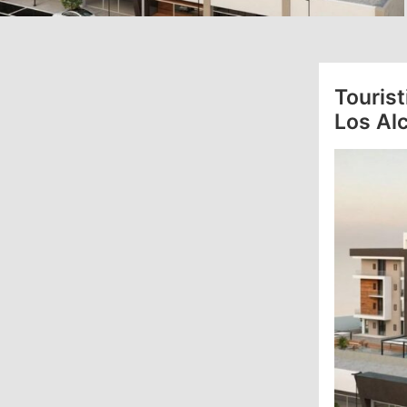
Touris
Los Al