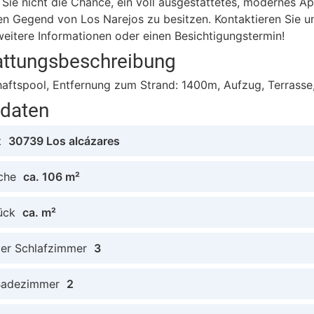
Sie nicht die Chance, ein voll ausgestattetes, modernes A
n Gegend von Los Narejos zu besitzen. Kontaktieren Sie u
weitere Informationen oder einen Besichtigungstermin!
attungsbeschreibung
aftspool, Entfernung zum Strand: 1400m, Aufzug, Terrasse
tdaten
t
30739 Los alcázares
che
ca. 106 m²
ück
ca. m²
der Schlafzimmer
3
Badezimmer
2