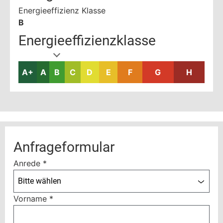
Energieeffizienz Klasse
B
Energieeffizienzklasse
A+
A
B
C
D
E
F
G
H
Anfrageformular
Anrede
*
Bitte wählen
Vorname
*