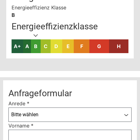
Energieeffizienz Klasse
B
Energieeffizienzklasse
A+
A
B
C
D
E
F
G
H
Anfrageformular
Anrede
*
Bitte wählen
Vorname
*