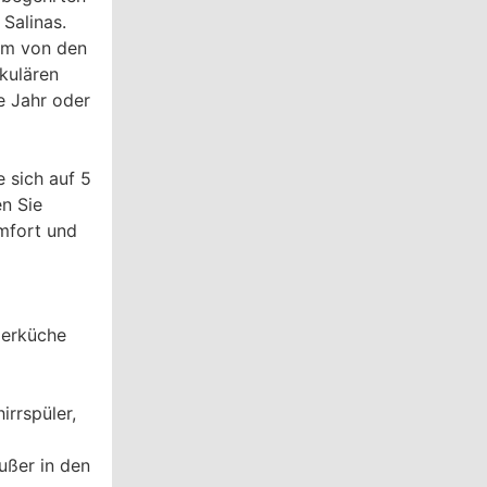
Salinas.
 km von den
kulären
e Jahr oder
 sich auf 5
n Sie
omfort und
merküche
irrspüler,
ßer in den