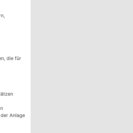
n,
n, die für
lätzen
en
 der Anlage