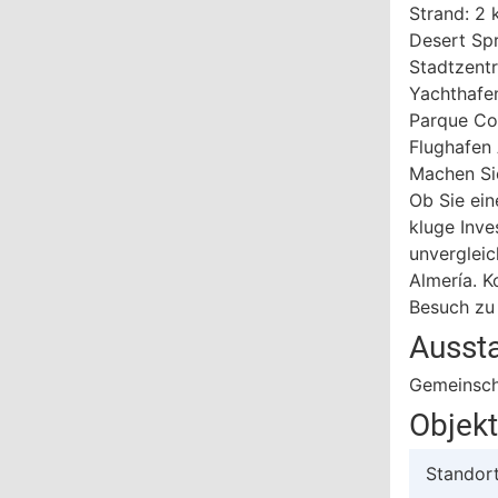
Strand: 2
Desert Spr
Stadtzent
Yachthafe
Parque Co
Flughafen 
Machen Si
Ob Sie ein
kluge Inve
unvergleic
Almería. K
Besuch zu 
Ausst
Gemeinsch
Objek
Standor