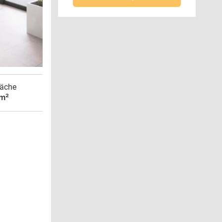
äche
 m²