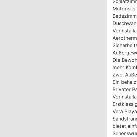
Schlafzim
Motorisier
Badezimmer
Duschwann
Vorinstall
Aerotherm
Sicherheit
Außergewö
Die Bewohn
mehr Komfo
Zwei Auße
Ein beheiz
Privater P
Vorinstall
Erstklass
Vera Playa 
Sandstränd
bietet ein
Sehenswür