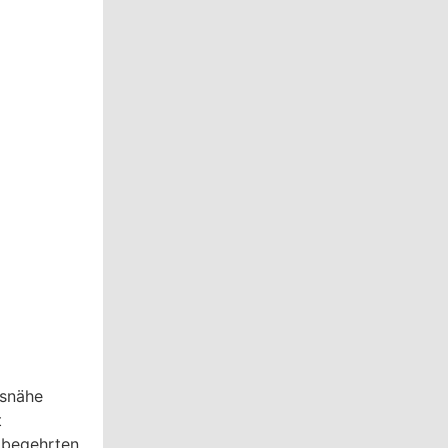
esnähe
t
 begehrten