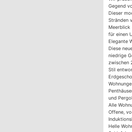
Gegend von
Dieser mod
Stränden v
Meerblick 
für einen 
Elegante 
Diese neu
niedrige G
zwischen 2
Stil entwo
Erdgescho
Wohnungen
Penthäuse
und Pergol
Alle Wohn
Offene, vo
Induktion
Helle Woh