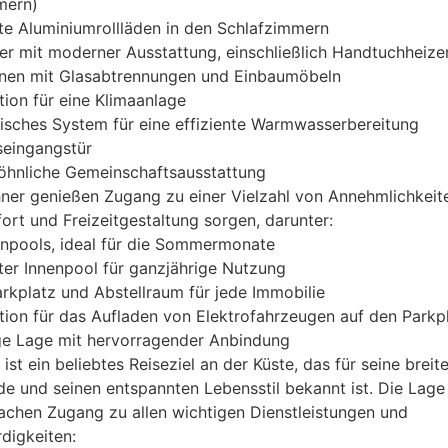
mern)
te Aluminiumrollläden in den Schlafzimmern
 mit moderner Ausstattung, einschließlich Handtuchheizer
en mit Glasabtrennungen und Einbaumöbeln
ation für eine Klimaanlage
isches System für eine effiziente Warmwasserbereitung
seingangstür
hnliche Gemeinschaftsausstattung
er genießen Zugang zu einer Vielzahl von Annehmlichkeite
rt und Freizeitgestaltung sorgen, darunter:
npools, ideal für die Sommermonate
ter Innenpool für ganzjährige Nutzung
arkplatz und Abstellraum für jede Immobilie
ation für das Aufladen von Elektrofahrzeugen auf den Parkp
ige Lage mit hervorragender Anbindung
ist ein beliebtes Reiseziel an der Küste, das für seine breit
e und seinen entspannten Lebensstil bekannt ist. Die Lage
fachen Zugang zu allen wichtigen Dienstleistungen und
digkeiten: