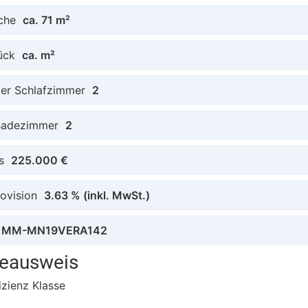
che
ca. 71 m²
ück
ca. m²
der Schlafzimmer
2
Badezimmer
2
s
225.000 €
ovision
3.63 %
(inkl. MwSt.)
MM-MN19VERA142
ieausweis
izienz Klasse