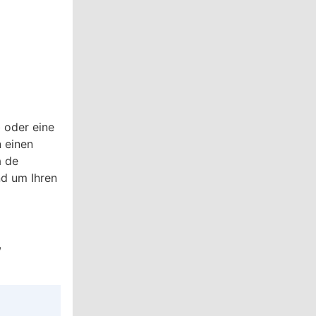
 oder eine
n einen
a de
nd um Ihren
,