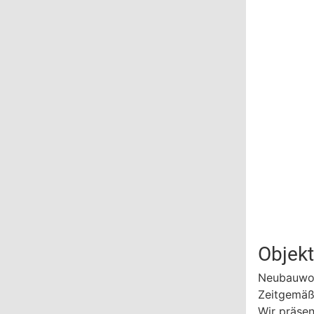
Objek
Neubauwoh
Zeitgemäß
Wir präse