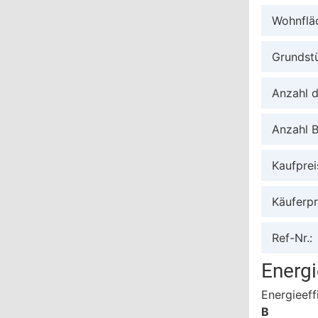
Wohnflä
Grundst
Anzahl 
Anzahl 
Kaufprei
Käuferpr
Ref-Nr.:
Energ
Energieeff
B