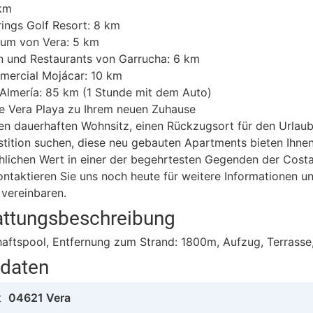
 km
ings Golf Resort: 8 km
rum von Vera: 5 km
n und Restaurants von Garrucha: 6 km
mercial Mojácar: 10 km
Almería: 85 km (1 Stunde mit dem Auto)
e Vera Playa zu Ihrem neuen Zuhause
en dauerhaften Wohnsitz, einen Rückzugsort für den Urlaub
stition suchen, diese neu gebauten Apartments bieten Ihne
hlichen Wert in einer der begehrtesten Gegenden der Cost
ontaktieren Sie uns noch heute für weitere Informationen u
vereinbaren.
attungsbeschreibung
aftspool, Entfernung zum Strand: 1800m, Aufzug, Terrasse
tdaten
t
04621 Vera