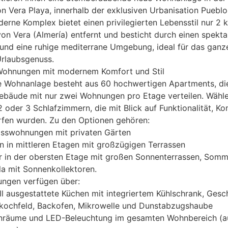
 Vera Playa, innerhalb der exklusiven Urbanisation Pueblo 
erne Komplex bietet einen privilegierten Lebensstil nur 2
on Vera (Almería) entfernt und besticht durch einen spekta
und eine ruhige mediterrane Umgebung, ideal für das ganz
Urlaubsgenuss.
Wohnungen mit modernem Komfort und Stil
e Wohnanlage besteht aus 60 hochwertigen Apartments, die
ebäude mit nur zwei Wohnungen pro Etage verteilen. Wähle
 oder 3 Schlafzimmern, die mit Blick auf Funktionalität, K
rfen wurden. Zu den Optionen gehören:
sswohnungen mit privaten Gärten
 in mittleren Etagen mit großzügigen Terrassen
r in der obersten Etage mit großen Sonnenterrassen, Som
a mit Sonnenkollektoren.
ungen verfügen über:
ll ausgestattete Küchen mit integriertem Kühlschrank, Gesch
skochfeld, Backofen, Mikrowelle und Dunstabzugshaube
nräume und LED-Beleuchtung im gesamten Wohnbereich (au