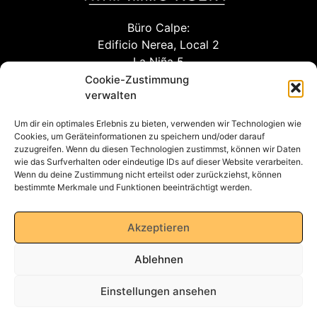
Büro Calpe:
Edificio Nerea, Local 2
La Niña 5
03710 Calpe (Alicante)
Cookie-Zustimmung
verwalten
Um dir ein optimales Erlebnis zu bieten, verwenden wir Technologien wie
info@awm-agent.com
Cookies, um Geräteinformationen zu speichern und/oder darauf
zuzugreifen. Wenn du diesen Technologien zustimmst, können wir Daten
kontakt
wie das Surfverhalten oder eindeutige IDs auf dieser Website verarbeiten.
Wenn du deine Zustimmung nicht erteilst oder zurückziehst, können
bestimmte Merkmale und Funktionen beeinträchtigt werden.
Datenschutzerklärung
Akzeptieren
Ablehnen
Impressum
Einstellungen ansehen
AGB