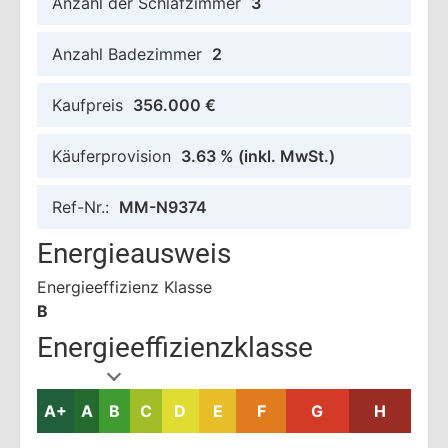
Anzahl der Schlafzimmer
3
Anzahl Badezimmer
2
Kaufpreis
356.000 €
Käuferprovision
3.63 %
(inkl. MwSt.)
Ref-Nr.:
MM-N9374
Energieausweis
Energieeffizienz Klasse
B
Energieeffizienzklasse
A+
A
B
C
D
E
F
G
H