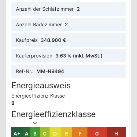
Anzahl der Schlafzimmer
2
Anzahl Badezimmer
2
Kaufpreis
348.900 €
Käuferprovision
3.63 %
(inkl. MwSt.)
Ref-Nr.:
MM-N9494
Energieausweis
Energieeffizienz Klasse
B
Energieeffizienzklasse
A+
A
B
C
D
E
F
G
H