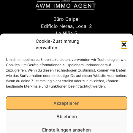
Büro Calpe:
Edificio Nerea, Local 2
La Niña 5
03710 Calpe (Alicante)
Cookie-Zustimmung
verwalten
Um dir ein optimales Erlebnis zu bieten, verwenden wir Technologien wie
info@awm-agent.com
Cookies, um Geräteinformationen zu speichern und/oder darauf
zuzugreifen. Wenn du diesen Technologien zustimmst, können wir Daten
kontakt
wie das Surfverhalten oder eindeutige IDs auf dieser Website verarbeiten.
Wenn du deine Zustimmung nicht erteilst oder zurückziehst, können
bestimmte Merkmale und Funktionen beeinträchtigt werden.
Datenschutzerklärung
Akzeptieren
Ablehnen
Impressum
Einstellungen ansehen
AGB