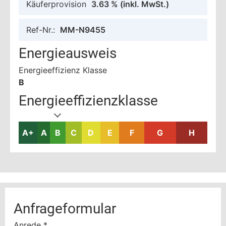
Käuferprovision
3.63 %
(inkl. MwSt.)
Ref-Nr.:
MM-N9455
Energieausweis
Energieeffizienz Klasse
B
Energieeffizienzklasse
A+
A
B
C
D
E
F
G
H
Anfrageformular
Anrede
*