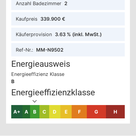
Anzahl Badezimmer
2
Kaufpreis
339.900 €
Käuferprovision
3.63 %
(inkl. MwSt.)
Ref-Nr.:
MM-N9502
Energieausweis
Energieeffizienz Klasse
B
Energieeffizienzklasse
A+
A
B
C
D
E
F
G
H