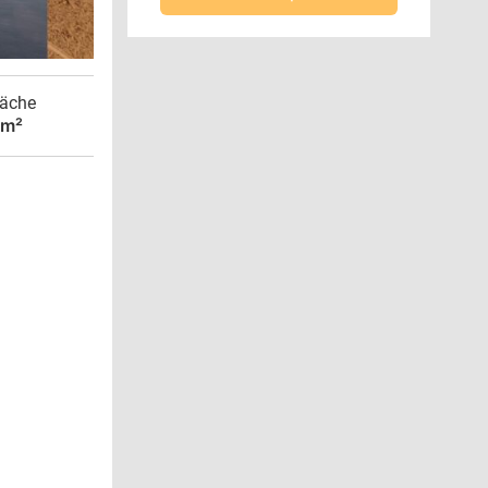
äche
 m²