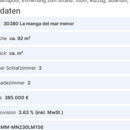
ftspool, Entfernung zum Strand: 100m, Aufzug, Solarium, 
tdaten
t
30380 La manga del mar menor
che
ca. 92 m²
ück
ca. m²
der Schlafzimmer
2
Badezimmer
2
s
385.000 €
ovision
3.63 %
(inkl. MwSt.)
MM-MN230LM156