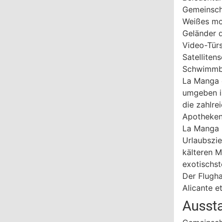
Gemeinsch
Weißes mot
Geländer d
Video-Tür
Satelliten
Schwimmba
La Manga d
umgeben i
die zahlre
Apotheken
La Manga l
Urlaubszie
kälteren M
exotischs
Der Flugha
Alicante e
Ausst