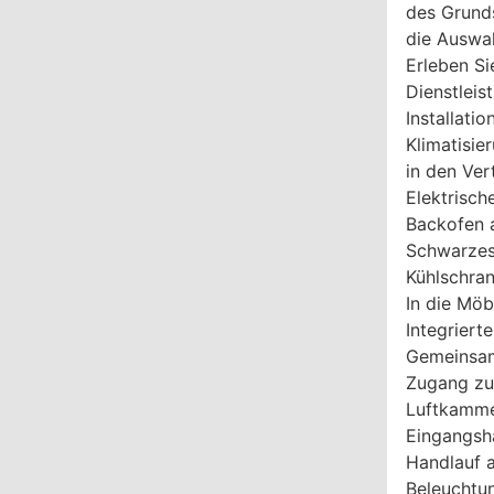
des Grunds
die Auswa
Erleben S
Dienstleis
Installati
Klimatisie
in den Ver
Elektrisch
Backofen a
Schwarzes 
Kühlschran
In die Möb
Integrierte
Gemeinsam
Zugang zu
Luftkamme
Eingangsha
Handlauf 
Beleuchtun