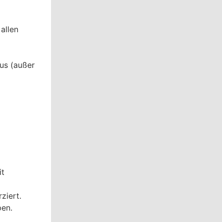
allen
us (außer
it
ziert.
pen.