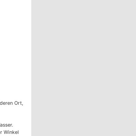
deren Ort,
asser.
r Winkel