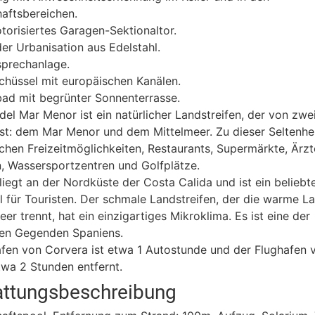
aftsbereichen.
orisiertes Garagen-Sektionaltor.
er Urbanisation aus Edelstahl.
sprechanlage.
schüssel mit europäischen Kanälen.
d mit begrünter Sonnenterrasse.
el Mar Menor ist ein natürlicher Landstreifen, der von zw
st: dem Mar Menor und dem Mittelmeer. Zu dieser Seltenh
ichen Freizeitmöglichkeiten, Restaurants, Supermärkte, Ärzt
, Wassersportzentren und Golfplätze.
iegt an der Nordküste der Costa Calida und ist ein beliebt
l für Touristen. Der schmale Landstreifen, der die warme 
eer trennt, hat ein einzigartiges Mikroklima. Es ist eine der
ten Gegenden Spaniens.
fen von Corvera ist etwa 1 Autostunde und der Flughafen 
twa 2 Stunden entfernt.
attungsbeschreibung