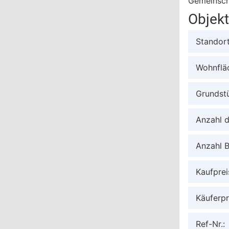
Gemeinscha
Objek
Standor
Wohnflä
Grundst
Anzahl 
Anzahl 
Kaufprei
Käuferpr
Ref-Nr.: