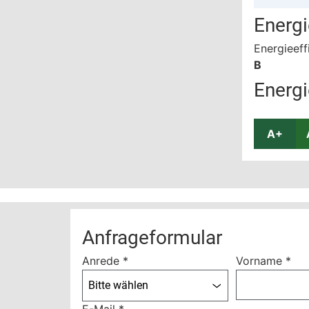
Energ
Energieeff
B
Energi
A+
Anfrageformular
Anrede
*
Vorname
*
Bitte wählen
E-Mail
*