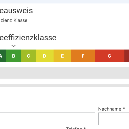
ieausweis
izienz Klasse
eeffizienzklasse
A
B
C
D
E
F
G
Nachname
*
Telefon
*