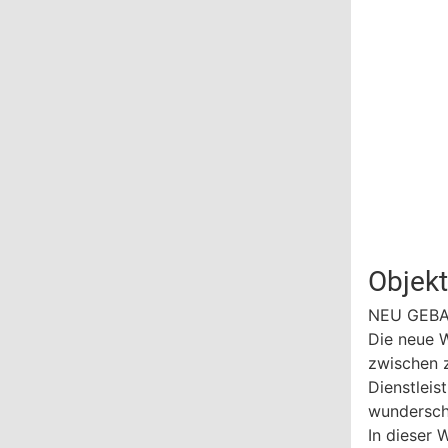
Objek
NEU GEB
Die neue W
zwischen z
Dienstleis
wundersch
In dieser 