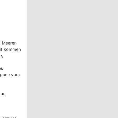
ei Meeren
eit kommen
e,
es
Lagune vom
von