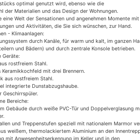
tücks optimal genutzt wird, ebenso wie die
hl der Materialien und das Design der Wohnungen.
ie eine Welt der Sensationen und angenehmen Momente mit 
tungen und Aktivitäten, die Sie sich wünschen, zur Hand.
onen - Klimaanlagen:
rungssystem durch Kanäle, für warm und kalt, im ganzen Ha
teilern und Bädern) und durch zentrale Konsole betrieben.
e Geräte:
us rostfreiem Stahl.
Keramikkochfeld mit drei Brennern.
k aus rostfreiem Stahl.
el integrierte Dunstabzugshaube.
r Geschirrspüler.
e Bereiche:
m Gebäude durch weiße PVC-Tür und Doppelverglasung m
r.
llen und Treppenstufen speziell mit nationalem Marmor ver
aus weißem, thermolackiertem Aluminium an den Innentrep
g mit Anwesenheitserkennung im Keller und in den