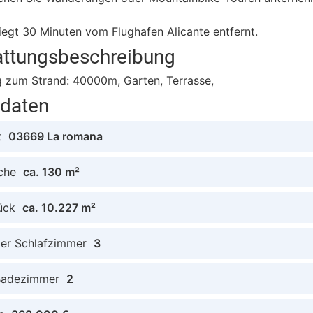
iegt 30 Minuten vom Flughafen Alicante entfernt.
attungsbeschreibung
g zum Strand: 40000m, Garten, Terrasse,
tdaten
t
03669 La romana
che
ca. 130 m²
ück
ca. 10.227 m²
der Schlafzimmer
3
Badezimmer
2