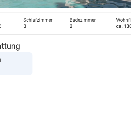
Schlafzimmer
Badezimmer
Wohnfl
€
3
2
ca. 13
attung
l