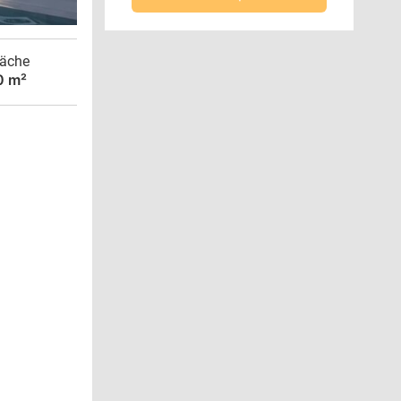
äche
0 m²