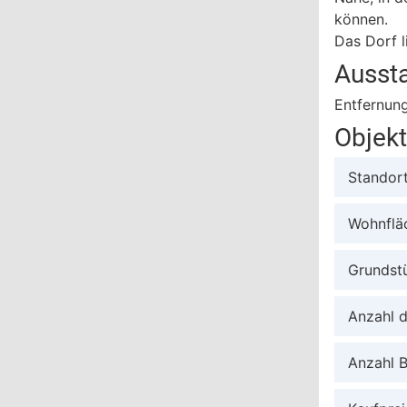
können.
Das Dorf l
Ausst
Entfernun
Objek
Standor
Wohnflä
Grundst
Anzahl 
Anzahl 