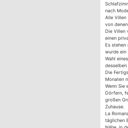
Schlafzimm
nach Mode
Alle Ville
von denen
Die Villen
einen priv
Es stehen 
wurde ein 
Wahl eines
desselben 
Die Fertig
Monaten n
Wenn Sie 
Dörfern, 
großen Gru
Zuhause.
La Romana 
täglichen
Nähe, in 