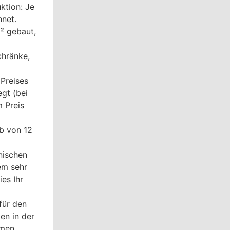
ktion: Je
net.
m² gebaut,
chränke,
Preises
gt (bei
 Preis
lb von 12
nischen
em sehr
es Ihr
für den
en in der
hmen