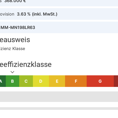
s
368.000 €
ovision
3.63 %
(inkl. MwSt.)
MM-MN198LR63
ieausweis
izienz Klasse
eeffizienzklasse
A
B
C
D
E
F
G