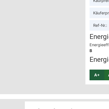
Kaufprei
Käuferpr
Ref-Nr.:
Energ
Energieeff
B
Energi
A+