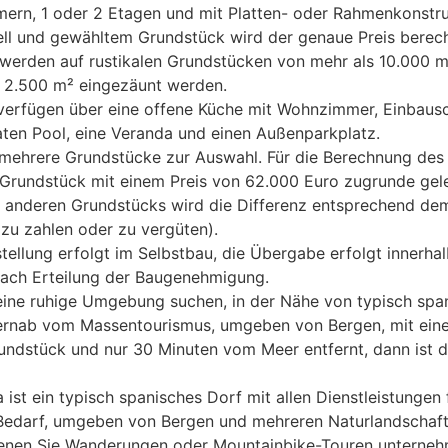
ern, 1 oder 2 Etagen und mit Platten- oder Rahmenkonstru
ll und gewähltem Grundstück wird der genaue Preis berech
n werden auf rustikalen Grundstücken von mehr als 10.000 
 2.500 m² eingezäunt werden.
 verfügen über eine offene Küche mit Wohnzimmer, Einbaus
aten Pool, eine Veranda und einen Außenparkplatz.
mehrere Grundstücke zur Auswahl. Für die Berechnung des 
Grundstück mit einem Preis von 62.000 Euro zugrunde gele
 anderen Grundstücks wird die Differenz entsprechend dem
zu zahlen oder zu vergüten).
stellung erfolgt im Selbstbau, die Übergabe erfolgt innerha
ach Erteilung der Baugenehmigung.
eine ruhige Umgebung suchen, in der Nähe von typisch spa
fernab vom Massentourismus, umgeben von Bergen, mit ein
ndstück und nur 30 Minuten vom Meer entfernt, dann ist di
ist ein typisch spanisches Dorf mit allen Dienstleistungen 
 Bedarf, umgeben von Bergen und mehreren Naturlandschaft
denen Sie Wanderungen oder Mountainbike-Touren unterne