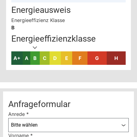
Energieausweis
Energieeffizienz Klasse
B
Energieeffizienzklasse
A+
A
B
C
D
E
F
G
H
Anfrageformular
Anrede
*
Bitte wählen
Vorname
*