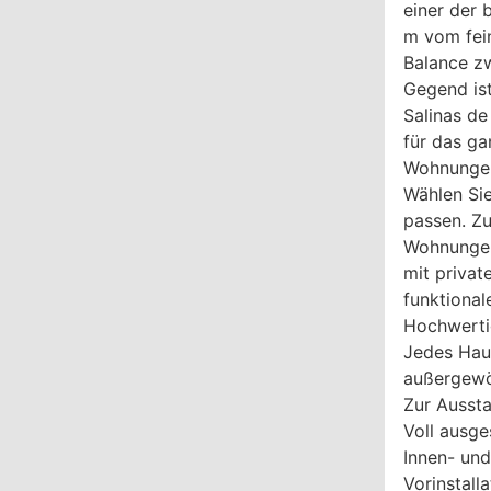
einer der 
m vom fein
Balance zw
Gegend is
Salinas de
für das ga
Wohnungen
Wählen Sie
passen. Z
Wohnungen
mit privat
funktional
Hochwerti
Jedes Haus
außergewö
Zur Aussta
Voll ausge
Innen- und
Vorinstall