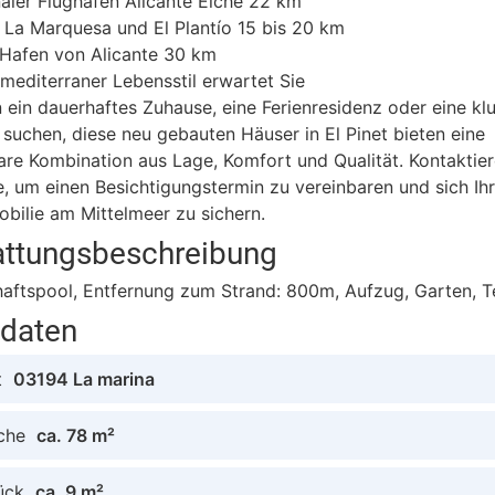
naler Flughafen Alicante Elche 22 km
 La Marquesa und El Plantío 15 bis 20 km
 Hafen von Alicante 30 km
r mediterraner Lebensstil erwartet Sie
 ein dauerhaftes Zuhause, eine Ferienresidenz oder eine kl
n suchen, diese neu gebauten Häuser in El Pinet bieten eine
re Kombination aus Lage, Komfort und Qualität. Kontaktier
, um einen Besichtigungstermin zu vereinbaren und sich Ih
ilie am Mittelmeer zu sichern.
attungsbeschreibung
ftspool, Entfernung zum Strand: 800m, Aufzug, Garten, Te
tdaten
t
03194 La marina
che
ca. 78 m²
ück
ca. 9 m²