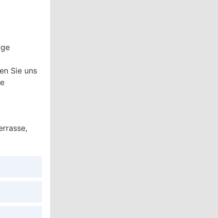
uge
en Sie uns
re
rrasse,