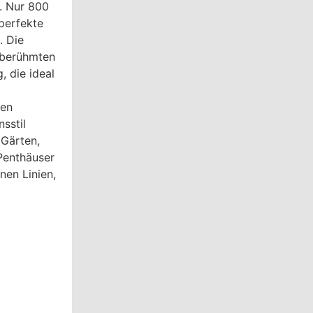
. Nur 800
 perfekte
. Die
 berühmten
, die ideal
sen
sstil
 Gärten,
Penthäuser
nen Linien,