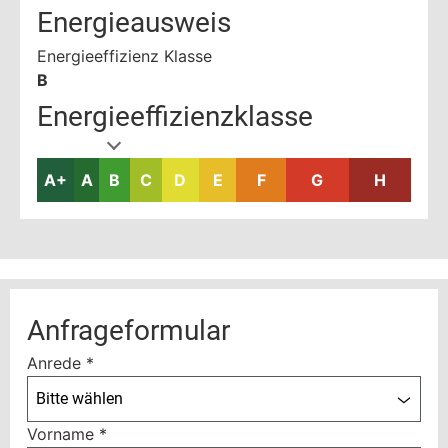
Energieausweis
Energieeffizienz Klasse
B
Energieeffizienzklasse
A+
A
B
C
D
E
F
G
H
Anfrageformular
Anrede
*
Bitte wählen
Vorname
*