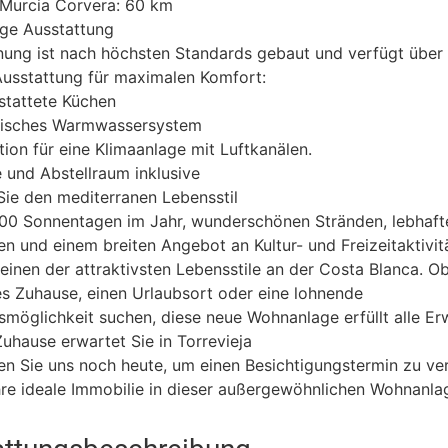
 Murcia Corvera: 60 km
ge Ausstattung
ung ist nach höchsten Standards gebaut und verfügt über 
usstattung für maximalen Komfort:
stattete Küchen
isches Warmwassersystem
ation für eine Klimaanlage mit Luftkanälen.
 und Abstellraum inklusive
ie den mediterranen Lebensstil
300 Sonnentagen im Jahr, wunderschönen Stränden, lebhaft
 und einem breiten Angebot an Kultur- und Freizeitaktivit
 einen der attraktivsten Lebensstile an der Costa Blanca. Ob
s Zuhause, einen Urlaubsort oder eine lohnende
nsmöglichkeit suchen, diese neue Wohnanlage erfüllt alle E
Zuhause erwartet Sie in Torrevieja
en Sie uns noch heute, um einen Besichtigungstermin zu ve
hre ideale Immobilie in dieser außergewöhnlichen Wohnanla