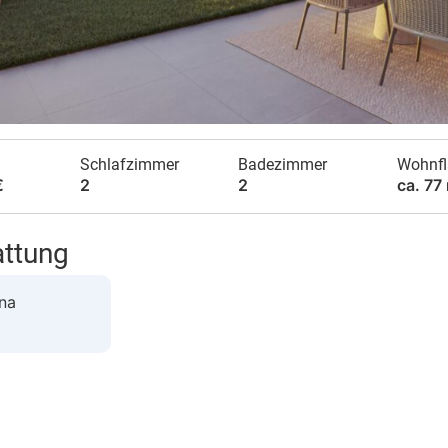
Schlafzimmer
Badezimmer
Wohnfl
€
2
2
ca. 77
attung
na