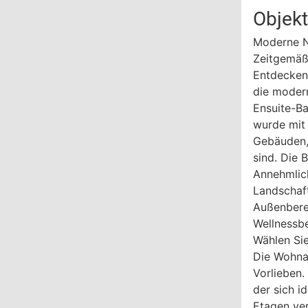
Objek
Moderne N
Zeitgemäß
Entdecken 
die moder
Ensuite-B
wurde mit 
Gebäuden,
sind. Die
Annehmlic
Landschaft
Außenberei
Wellnessbe
Wählen Sie
Die Wohnan
Vorlieben.
der sich i
Etagen ve