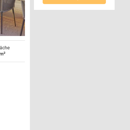
äche
 m²