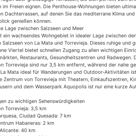
 im Freien eignen. Die Penthouse-Wohnungen bieten ultima
en Dachterrassen, auf denen Sie das mediterrane Klima und
lick genießen können.
ige Lage zwischen Salzseen und Meer
st ein wachsendes Wohngebiet in idealer Lage zwischen de
n Salzseen von La Mata und Torrevieja. Dieses ruhige und g
e Viertel bietet schnellen Zugang zu allen wichtigen Einr
märkten, Restaurants, Gesundheitszentren und Radwegen. 
n Torrevieja sind nur 3,5 km entfernt, während der nahe g
La Mata ideal für Wanderungen und Outdoor-Aktivitäten ist
e Zentrum von Torrevieja mit Theatern, Einkaufszentren, Ki
usern und dem Wasserpark Aquopolis ist nur eine kurze Au
gen zu wichtigen Sehenswürdigkeiten
n Torrevieja: 3,5 km
arquesa, Ciudad Quesada: 7 km
entrum Habaneras: 2 km
Alicante: 40 km