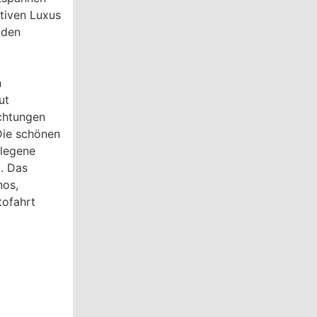
tiven Luxus
 den
n
ut
ichtungen
Die schönen
elegene
. Das
nos,
tofahrt