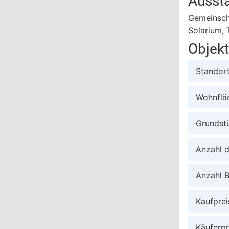
Ausst
Gemeinsch
Solarium, 
Objek
Standor
Wohnflä
Grundst
Anzahl 
Anzahl 
Kaufprei
Käuferpr