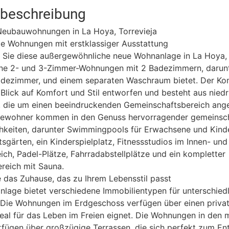
tbeschreibung
eubauwohnungen in La Hoya, Torrevieja
e Wohnungen mit erstklassiger Ausstattung
Sie diese außergewöhnliche neue Wohnanlage in La Hoya, T
ne 2- und 3-Zimmer-Wohnungen mit 2 Badezimmern, darunt
adezimmer, und einem separaten Waschraum bietet. Der Ko
Blick auf Komfort und Stil entworfen und besteht aus niedr
 die um einen beeindruckenden Gemeinschaftsbereich ang
 Bewohner kommen in den Genuss hervorragender gemeinsch
hkeiten, darunter Swimmingpools für Erwachsene und Kinde
sgärten, ein Kinderspielplatz, Fitnessstudios im Innen- und
ch, Padel-Plätze, Fahrradabstellplätze und ein kompletter
reich mit Sauna.
 das Zuhause, das zu Ihrem Lebensstil passt
lage bietet verschiedene Immobilientypen für unterschied
 Die Wohnungen im Erdgeschoss verfügen über einen privat
deal für das Leben im Freien eignet. Die Wohnungen in den m
rfügen über großzügige Terrassen, die sich perfekt zum E