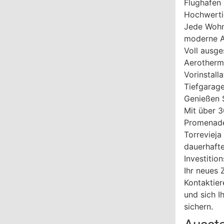
Flughafen
Hochwerti
Jede Wohn
moderne A
Voll ausge
Aerotherm
Vorinstall
Tiefgarage
Genießen S
Mit über 
Promenaden
Torrevieja
dauerhafte
Investitio
Ihr neues 
Kontaktier
und sich I
sichern.