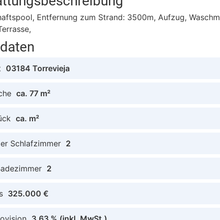
attungsbeschreibung
aftspool, Entfernung zum Strand: 3500m, Aufzug, Waschm
Terrasse,
tdaten
t
03184 Torrevieja
che
ca. 77 m²
ück
ca. m²
der Schlafzimmer
2
Badezimmer
2
s
325.000 €
ovision
3.63 %
(inkl. MwSt.)