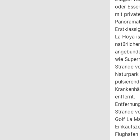
oder Essen
mit privat
Panoramab
Erstklass
La Hoya i
natürliche
angebunden
wie Super
Strände vo
Naturpark 
pulsierend
Krankenhä
entfernt.
Entfernun
Strände vo
Golf La M
Einkaufsz
Flughafen 