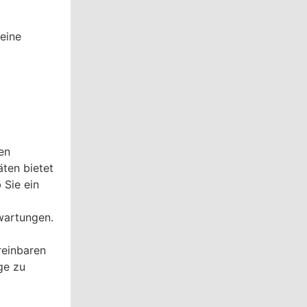
eine
en
äten bietet
 Sie ein
rwartungen.
reinbaren
ge zu