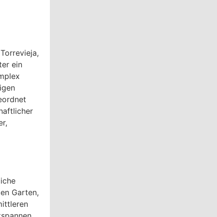
orrevieja,
er ein
mplex
igen
eordnet
aftlicher
r,
liche
en Garten,
ittleren
ntspannen