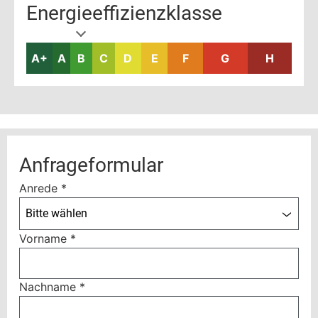
Energieeffizienzklasse
A+
A
B
C
D
E
F
G
H
Anfrageformular
Anrede
*
Bitte wählen
Vorname
*
Nachname
*