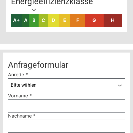
Energieeffizienzklasse
A+
A
B
C
D
E
F
G
H
Anfrageformular
Anrede
*
Bitte wählen
Vorname
*
Nachname
*