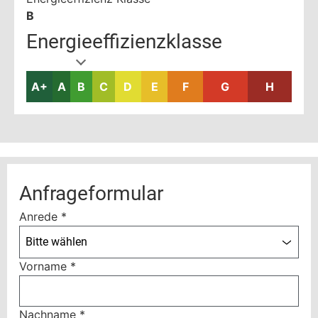
B
Energieeffizienzklasse
A+
A
B
C
D
E
F
G
H
Anfrageformular
Anrede
*
Bitte wählen
Vorname
*
Nachname
*